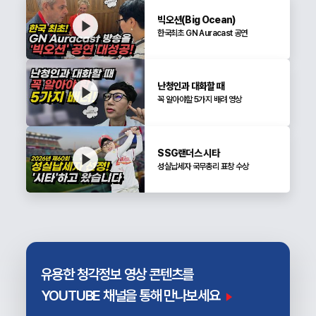
빅오션(Big Ocean)
한국최초 GN Auracast 공연
난청인과 대화할 때
꼭 알아야할 5가지 배려 영상
SSG랜더스 시타
성실납세자 국무총리 표창 수상
유용한 청각정보
영상 콘텐츠를
YOUTUBE 채널을 통해
만나보세요