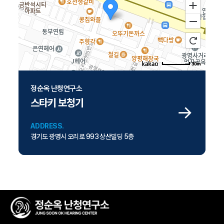
30m
주소
경기 광명시 오리로 993
정순옥 난청연구소
전화
-
스타키 보청기
ADDRESS.
경기도 광명시 오리로 993 상산빌딩 5층